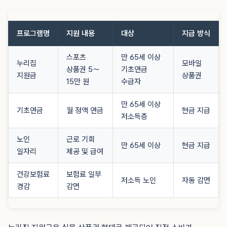
프로그램명
지원 내용
대상
지급 방식
스포츠
만 65세 이상
누리집
모바일
상품권 5〜
기초연금
지원금
상품권
15만 원
수급자
만 65세 이상
기초연금
월 정액 연금
현금 지급
저소득층
노인
근로 기회
만 65세 이상
현금 지급
일자리
제공 및 급여
건강보험료
보험료 일부
저소득 노인
자동 감면
경감
감면