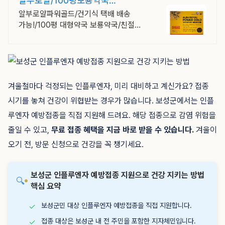
알부로얄/100평보룡약국
대형약국/태릉입구,육사 근처
알부로얄파워골드/건기식 택배 배송
가능!/100평 대형약국 보룡약국/친절
상담!
겨울철마다 걱정되는 인플루엔자, 미리 대비하고 계신가요? 접종
시기를 놓쳐 건강이 위협받는 경우가 많습니다. 보성군에서는 인플
루엔자 예방접종을 직접 지원해 드려요. 해당 접종으로 감염 위험을
줄일 수 있고,
무료 접종 혜택을 지금 바로 받을 수 있습니다.
겨울이
오기 전, 방문 신청으로 건강을 꼭 챙기세요.
보성군 인플루엔자 예방접종 지원으로 건강 지키는 방법
🔍
핵심 요약
보성군민 대상 인플루엔자 예방접종을 직접 지원합니다.
✓
접종 대상은 보성군 내 전 주민을 포함한 지자체민입니다.
✓