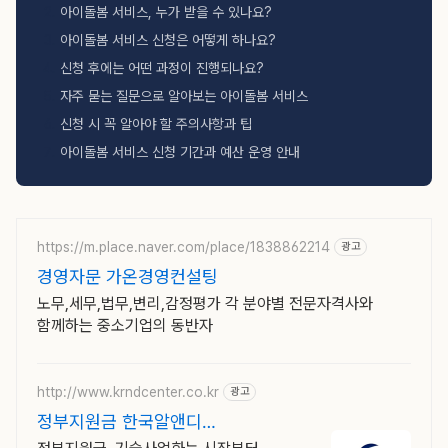
아이돌봄 서비스, 누가 받을 수 있나요?
아이돌봄 서비스 신청은 어떻게 하나요?
신청 후에는 어떤 과정이 진행되나요?
자주 묻는 질문으로 알아보는 아이돌봄 서비스
신청 시 꼭 알아야 할 주의사항과 팁
아이돌봄 서비스 신청 기간과 예산 운영 안내
https://m.place.naver.com/place/1838862214
광고
경영자문 가온경영컨설팅
노무,세무,법무,변리,감정평가 각 분야별 전문자격사와
함께하는 중소기업의 동반자
http://www.krndcenter.co.kr
광고
정부지원금 한국알앤디
중소기업상담회사