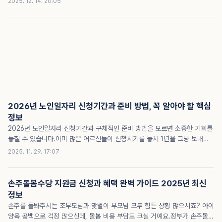
2025. 12. 14. 20:05
다.지원 대상은 대만 방문 예정자 중 신청 ..
지원받지 못했던 가구도 혜택을 받을 가능성이 높아졌습니다.이 글을 읽지 않
으면 본인이 받을 수 있는 중요한 지원을 놓칠 수 있으니 꼭 끝까지 확인하시
길 바랍니다.이미 많은 사람들이 2026년 달라진 기준에 맞춰 신청 준비를 하
고 있다는 점도 기억하세요.기초생활수급자 조건 확인2026년 기초생활수급
자란 무엇인가기초생활수급자는 경제적으로 어려움을 겪는 국민들에게 최소
한의 생활을 보장하기 위해 정부가 지원하는 제도상 대상자를 의미합니
다.2026년부터는 중위소득 기준이 6.51% 인상되면서,..
2026년 노인일자리 신청기간과 준비 방법, 꼭 알아야 할 핵심
정보
2026년 노인일자리 신청기간과 구체적인 준비 방법을 모르면 소중한 기회를
놓칠 수 있습니다.이미 많은 어르신들이 신청시기를 놓쳐 1년을 그냥 보내는
사례가 늘고 있는데요, 이 글을 읽지 않으면 본인에게 꼭 맞는 일자리를 찾기
2025. 11. 29. 17:07
어렵고 지원 혜택도 받을 수 없습니다.주변 사람들은 벌써 정보를 확인하고 신
청 준비를 시작했습니다.지금부터 2026년 노인일자리 신청기간, 신청 방법,
자격 조건, 급여 정보까지 꼼꼼히 살펴보면서 미리 준비해보세요.이 글을 통해
손주돌봄수당 지원금 신청과 혜택 완벽 가이드 2025년 최신
혼자서도 쉽게 신청 절차를 이해하고 꼭 필요한 서류와 시기를 놓치지 않을 수
정보
있습니다.2026년 노인일자리 신청기간 확인2026년 노인일자리 신청기간과
손주를 돌봐주시는 조부모님과 맞벌이 부모님 모두 힘든 상황 많으시죠? 아이
모집 일정 안내2026년 노인일자리 신청기간은 대부분의 지자체에서 2025
양육 공백으로 걱정 많으신데, 돌봄 비용 부담도 크실 거예요.정부가 손주돌봄