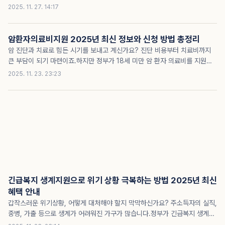
년 11월 말부터 12월 초까지..
수당으로 부담을 덜어주니까 꼭 알아야 해요.서울은 약 30만원, 경기도는 최
2025. 11. 27. 14:17
대 60만원까지 지원됩니다.5월부터 신청 시작하니 지금 바로 준비하는 게 중
요해요.🔍손주돌봄수당 지원금 신청과 혜택 완벽 가이드 2025년 최신 정보
핵심 요약✓서울·경기·부산 등 지역별로 최대 60만원 손주돌봄수당 지원✓맞
암환자의료비지원 2025년 최신 정보와 신청 방법 총정리
벌이·질병 등 양육 공백 발생한 중위소득 150% 이하 가정 대상✓매달 지정기
암 진단과 치료로 힘든 시기를 보내고 계신가요? 진단 비용부터 치료비까지
간 내 신청하며 돌봄 제공 후 후불 지급 방식 적용✓어린이집 이용시간은 인정
큰 부담이 되기 마련이죠.하지만 정부가 18세 미만 암 환자 의료비를 지원해
되지 않아 조부모 등 가족 돌봄 필수✓신청 전 해당 지자체 공고문을 꼼꼼히
드려요.최대 수백만 원까지 의료비 부담을 덜어주니까요.지금 바로 가까운 보
2025. 11. 23. 23:23
확인하는 것이 가장 중요하다60만원..
건소에 신청하면 도움받을 수 있어요.🔍암환자의료비지원 2025년 최신 정보
와 신청 방법 총정리 핵심 요약✓암 진단부터 재발·전이 치료까지 의료비 전반
지원✓18세 미만 건강보험 가입자 및 의료급여수급권자 대상✓거주지 관할
보건소에서 직접 신청 가능합니다✓지원 관련 문의는 031-920-2029로 연
락하세요최대 의료비 지원, 오늘 신청하세요암 치료 전 과정 의료비, 얼마나
지원되나요?암환자의료비지원은 18세 미만 환자가 대상이에요.검사비부터
치료비, 합병증 치료비까지 폭넓게 지원해 줍..
긴급복지 생계지원으로 위기 상황 극복하는 방법 2025년 최신
혜택 안내
갑작스러운 위기상황, 어떻게 대처해야 할지 막막하신가요? 주소득자의 실직,
중병, 가출 등으로 생계가 어려워진 가구가 많습니다.정부가 긴급복지 생계지
원을 통해 여러분의 어려움을 덜어줍니다.최대 월 248만 원까지 생계비를 지