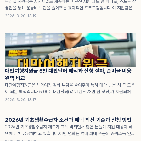
누리집 지원금은 지자체별로 제공하는 어르신 지원 제도 중 하나로, 스포츠 상
품권을 통해 운동비 부담을 줄여주는 효과적인 프로그램입니다.이 지원금은
각 지역별로 차등 적용되며, 보통 5만 원에서 15만 원 사이의 금액으로 책정
2026. 3. 20. 13:19
되어 있습니다.특히 1차와 2차에 걸쳐 단계적으로 지급되는 형태가 일반적이
며, 예산 상황에 따라 최대 3회 지급까지 가능한 곳도 있습니다.누리집 지원금
은 노인 복지 증진과 지역사회 활성화에 크게 기여하는 중요한 수단으로 자리
잡았습니다.누리집 지원금 개념과 필요성누리집 지원금은 주로 만 65세 이상
어르신들을 대상으로 하는 지자체 기반 지원 사업입니다.이 지원금은 건강 증
진과 여가 생활 향상을 위해 어르신들에게 스포츠 상품권을 지급하는 방식을
채택하고 있습니다.운동과 레저 활동 참여를..
대만여행지원금 5천 대만달러 혜택과 신청 절차, 준비물 비용
완벽 비교
대만여행지원금은 해외여행 경비 부담을 줄여주며 특히 대만 방문 시 큰 도움
이 되는 혜택입니다.5,000 대만달러(약 21만〜23만 원 상당)가 지원되어 항
공권부터 숙소, 교통, 식비까지 다양한 경비를 절감할 수 있습니다.대만여행지
2026. 3. 20. 13:17
원금 신청부터 실제 사용 방법, 준비물과 환율 정보까지 꼼꼼히 안내합니다.대
만여행지원금 개념과 지원 대상대만여행지원금은 정부 또는 관련 기관에서 대
만 여행 활성화를 위해 제공하는 금전적 지원입니다.기본적으로 대만 방문을
2026년 기초생활수급자 조건과 혜택 최신 기준과 신청 방법
계획하는 관광객을 대상으로 하며, 신청 조건과 지원 범위는 일정 기간 동안
2026년 기초생활수급자 제도가 크게 바뀌면서 많은 분들이 지원 대상과 혜
한정적으로 운영됩니다.지원금은 대만 현지에서 사용 가능한 5,000
택에 대해 궁금해하고 있습니다.이번 변화는 역대 최대 수준의 중위소득 인상
NTD(대만달러)로 지급되며, 이는 현지 물가를 고려할 때 적지 않은 금액입니
과 함께 생계급여, 주거급여, 의료급여 등 지원 금액이 크게 확대되어 기존에