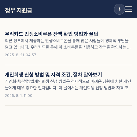
☀️
정부 지원금
우리카드 민생소비쿠폰 잔액 확인 방법과 꿀팁
최근 정부에서 제공하는 민생소비쿠폰을 통해 많은 사람들이 경제적 부담을
덜고 있습니다. 우리카드를 통해 이 소비쿠폰을 사용하고 잔액을 확인하는 방
법을 아시나요? 많은 분들이 이미 이 혜택을 누리고 있지만, 아직도 어떻게 사
2025. 8. 21. 04:57
용하는지, 잔액을 어떻게 확인하는지 몰라 고민하는 분들이 많습니다. 이 글을
통해 우리카드 민생소비쿠폰의 잔액 확인 방법과 관련된 모든 정보를 안내해
드리겠습니다. 이 기회를 놓치지 않고 최대한 활용하시려면 끝까지 읽어보세
개인회생 신청 방법 및 자격 조건, 절차 알아보기
요!잔액 바로 확인민생소비쿠폰이란?민생소비쿠폰은 정부가 국민의 경제적
개인회생신청방법개인회생 신청 방법은 경제적으로 어려운 상황에 처한 개인
부담을 덜기 위해 제공하는 일종의 지원금입니다. 이 쿠폰은 특정 카드사와 연
들에게 매우 중요한 절차입니다. 이 글에서는 개인회생 신청 방법과 자격 조
계되어 발급되며, 사용자는 이를 통해 다양한 물품과 서비스를 구매할 수 있습
건, 절차 등을 자세히 설명하여 여러분이 보다 쉽게 접근할 수 있도록 돕겠습
2025. 8. 1. 11:00
니다. 특히 우리카드를 통해 발급받은 경우, 쉽게..
니다. 이 정보를 놓치면 불필요한 시간과 노력을 낭비할 수 있습니다. 개인회
생은 단순한 채무 조정이 아닌, 경제적 재기의 기회를 제공하는 중요한 절차입
니다. 다른 사람들은 이미 이 방법을 통해 경제적 안정을 찾고 있습니다.개인
회생 신청 방법개인회생이란?개인회생은 개인이 과도한 부채로 인해 경제적
활동이 어려울 때, 법원에 의해 채무를 조정받아 일정 기간 동안 변제하는 제
도입니다. 주로 채무자가 감당할 수 없는 대출이나 신용카드 부채를 줄이고,