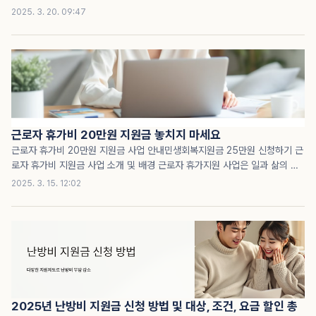
이란? 근로장려금은 일정 소득 이하의 근로자(배우자 포함) 및 자영업자에게
2025. 3. 20. 09:47
국가에서 지원하는 금액으로, 근로 의욕을 높이고 실질적인 소득을 증대하는
역할을 합니다. 국세청에서 주관하며, 소득 및 재산 요건을 충족해야 신청할
수 있습니다.왜 근로장려금 반기 신청이 중요할까?과거에는 1년 치 소득을 기
준으로 다음 해에 신청해야 했으나, 반기 신청이 도입되면서 더 빠르게 근로장
려금을 받을 수 있게 되었습니다. ✔ 상반기분 신청: 9월 신청 → 12월 지급✔
하반기분 신청: 3월 신청 → 6월 지급 이제 하반기분 신청 기간이 다가왔습니
다. 절대 놓치지 마세요!?..
근로자 휴가비 20만원 지원금 놓치지 마세요
근로자 휴가비 20만원 지원금 사업 안내민생회복지원금 25만원 신청하기 근
로자 휴가비 지원금 사업 소개 및 배경 근로자 휴가지원 사업은 일과 삶의 균
형을 추구하는 현대 사회의 요구에 부응하여 문화체육관광부와 한국관광공사
2025. 3. 15. 12:02
가 공동으로 추진하는 국가적 차원의 휴가 지원 프로그램입니다. 2018년에
첫 발을 내딛은 이 사업은 우리나라 근로자들의 건강한 휴식 문화를 조성하고,
동시에 국내 관광 산업을 활성화하는 일석이조의 효과를 목표로 하고 있습니
다.코로나19 이후 국내 관광의 중요성이 더욱 부각되는 시점에서, 이 사업은
근로자들의 국내 여행을 장려하고 지역 경제에 활력을 불어넣는 촉매제 역할
을 하고 있습니다. 특히 중소기업과 소상공인 등 상대적으로 복지 혜택이 부족
한 근로 환경에 있는 분들을 우선적으로 지원함으..
2025년 난방비 지원금 신청 방법 및 대상, 조건, 요금 할인 총