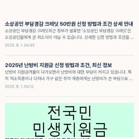
남은 채무는 일정 기간에 걸쳐 분할 상환하게 됩..
소상공인 부담경감 크레딧 50만원 신청 방법과 조건 상세 안내
소상공인 부담경감 크레딧최근 정부가 발표한 '소상공인 부담경감 크레딧'은
소상공인들에게 큰 희소식이 아닐 수 없습니다. 상세한 신청 방법과 조건을 숙
지하지 않으면 이 기회를 놓칠 수 있습니다. 특히, 이번 지원은 전기세, 가스비
2025. 8. 1. 06:45
등 고정 비용 부담을 줄여주는 데 중점을 두고 있어 많은 소상공인들이 혜택을
받을 수 있을 것으로 기대됩니다. 다른 소상공인들은 이미 신청을 완료하고 혜
택을 받고 있으니, 이 글을 통해 필요한 모든 정보를 확인하여 혜택을 놓치지
2025년 난방비 지원금 신청 방법과 조건, 최신 정보
마세요.지원금 바로 확인소상공인 부담경감 크레딧이란?소상공인 부담경감
난방비 지원금겨울이 다가오면서 난방비에 대한 부담이 커지고 있습니다. 특
크레딧은 정부가 소상공인의 경제적 부담을 경감하기 위해 제공하는 지원 제
히 저소득층이나 다자녀 가구 같은 취약 계층에게는 난방비가 큰 부담으로 다
도입니다. 이 크레딧은 소상공인이 사업 운영에 필수적인 전기, 가스, 수도요
가올 수 있습니다. 그렇다면 이 부담을 덜어줄 수 있는 난방비 지원금에 대해
2025. 8. 1. 06:12
금 및 4대 보험료 등의 고정 비용을 ..
알고 계신가요? 이 글에서는 2025년 난방비 지원금에 대한 모든 정보를 제
공합니다. 이미 많은 사람들이 지원금을 신청하고 혜택을 받고 있습니다. 여러
분도 이 글을 통해 난방비 지원금에 대한 최신 정보를 얻고, 놓치지 말고 지원
을 받아보세요!난방비 지원금이란?난방비 지원금은 겨울철 난방비 부담을 줄
이기 위해 정부와 지자체에서 제공하는 경제적 지원입니다. 주로 저소득층, 국
가유공자, 다자녀 가구, 장애인 등 취약 계층을 대상으로 하며, 각 가구의 상황
에 따라 차등 지원됩니다. 지원금은 현..